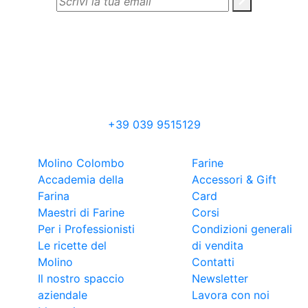
MOLINO ANSELMO COLOMBO S.R.L.
Via Edison, 34
23877 Paderno d’Adda (LC)
+39 039 9515129
Molino Colombo
Farine
Accademia della
Accessori & Gift
Farina
Card
Maestri di Farine
Corsi
Per i Professionisti
Condizioni generali
Le ricette del
di vendita
Molino
Contatti
Il nostro spaccio
Newsletter
aziendale
Lavora con noi