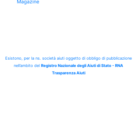
Magazine
SEGUICI SU:
© 2026
MOLINO ANSELMO COLOMBO S.R.L.
Tutti i diritti riservati. P.I. 00208310136
--
Esistono, per la ns. società aiuti oggetto di obbligo di pubblicazione
nell’ambito del
Registro Nazionale degli Aiuti di Stato - RNA
Trasparenza Aiuti
--
Molino Anselmo Colombo S.R.L. ha partecipato al Bando
“CONTRIBUTI PER LA PARTECIPAZIONE DELLE MPMI ALLE FIERE
INTERNAZIONALI IN LOMBARDIA”, finanziato dal Programma
regionale a valere sul Fondo Europeo di Sviluppo Regionale
2021/2027 di Regione Lombardia PR FESR 2021-2027 per la nostra
partecipazione alla TUTTO FOOD SALONE INTERNAZIONALE
DELL’ALIMENTAZIONE tenutasi a MILANO dal 5 all'8 maggio 2025