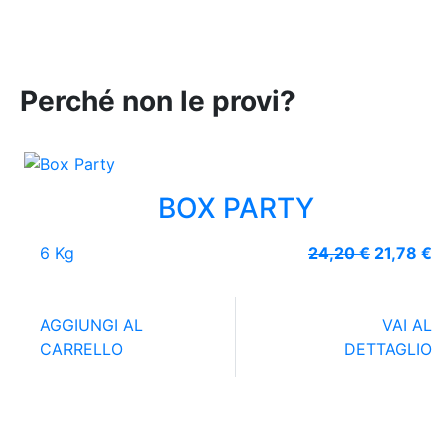
Perché non le provi?
BOX PARTY
Il
Il
6 Kg
24,20
€
21,78
€
prezzo
p
originale
at
era:
è:
AGGIUNGI AL
VAI AL
24,20 €.
21
CARRELLO
DETTAGLIO